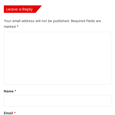
Leave a Reply
Your email address will not be published.
Required fields are
marked
*
C
o
m
m
e
n
t
*
Name
*
Email
*