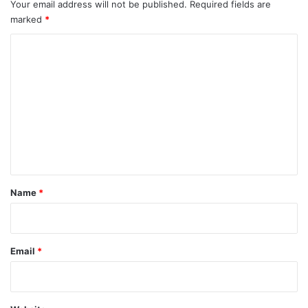
Your email address will not be published.
Required fields are
marked
*
C
o
m
m
e
n
t
*
Name
*
Email
*