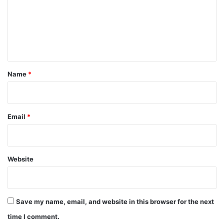
m
e
n
t
*
Name
*
Email
*
Website
Save my name, email, and website in this browser for the next
time I comment.