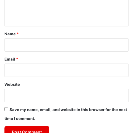
e
n
t
*
Name
*
Email
*
Website
Save my name, email, and website in this browser for the next
time I comment.