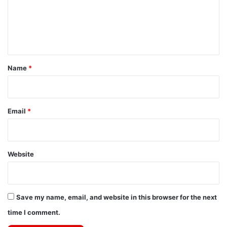
m
e
n
t
*
Name
*
Email
*
Website
Save my name, email, and website in this browser for the next
time I comment.