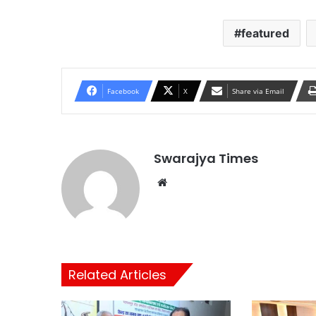
featured
Facebook
X
Share via Email
Swarajya Times
Website
Related Articles