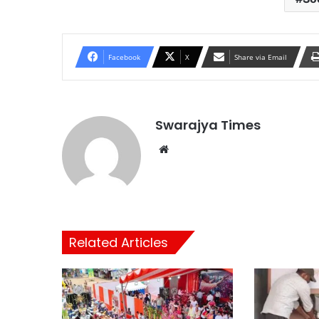
Facebook
X
Share via Email
Swarajya Times
Website
Related Articles