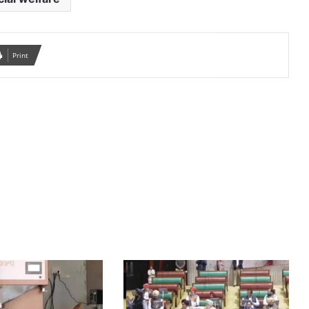
Print