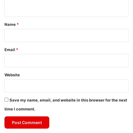
n
t
*
Name
*
Email
*
Website
Save my name, email, and website in this browser for the next
time I comment.