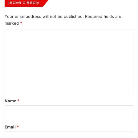
Leave a Reply
Your email address will not be published.
Required fields are
marked
*
C
o
m
m
e
n
t
*
Name
*
Email
*