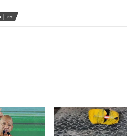
Print