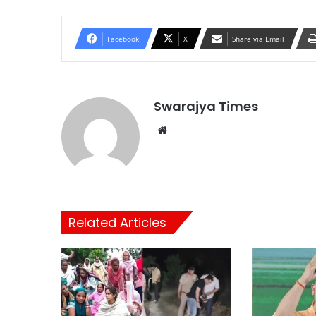
Facebook
X
Share via Email
Swarajya Times
Website
Related Articles