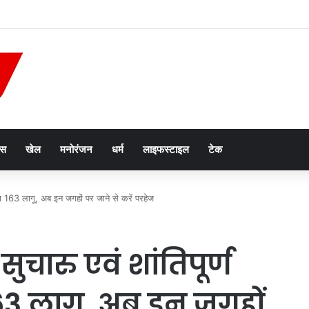
ल्मीकि हत्याकांड के आरोपियों का एनकाउंटर, परिवार की ‘खून के बदले खून’ की मांग के बीच कार्रवाई
ेस
खेल
मनोरंजन
धर्म
लाइफस्टाइल
टेक
ए धारा 163 लागू, अब इन जगहों पर जाने से करें परहेज
ो सुचारु एवं शांतिपूर्ण
63 लागू, अब इन जगहों