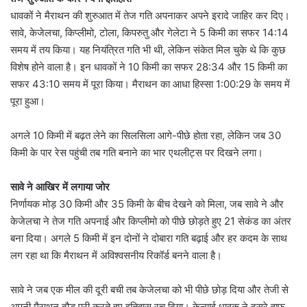
धावकों ने मैराथन की शुरुआत में तेज गति अपनाकर अपने इरादे जाहिर कर दिए।
सावे, केजेलचा, किप्‍लीमो, टोला, किपरुतु और गेलेटा ने 5 किमी का सफर 14:14
समय में तय किया। यह नियंत्रित गति भी थी, लेकिन संकेत मिल चुके थे कि कुछ
विशेष होने वाला है। इन धावकों ने 10 किमी का सफर 28:34 और 15 किमी का
सफर 43:10 समय में पूरा किया। मैराथन का आधा हिस्‍सा 1:00:29 के समय में
पूरा हुआ।
अगले 10 किमी में बढ़त लेने का सिलसिला आगे-पीछे होता रहा, लेकिन जब 30
किमी के पार रेस पहुंची तब गति बनाने का भार एथलीट्स पर दिखने लगा।
सावे ने आखिर में लगाया जोर
निर्णायक मोड़ 30 किमी और 35 किमी के बीच देखने को मिला, जब सावे ने और
केजेलचा ने तेज गति अपनाई और किप्‍लीमो को पीछे छोड़ते हुए 21 सेकंड का अंतर
बना दिया। अगले 5 किमी में इन दोनों ने दोबारा गति बढ़ाई और हर कदम के साथ
लग रहा था कि मैराथन में अविश्‍वसनीय रिकॉर्ड बनने वाला है।
सावे ने जब एक मील की दूरी बची तब केजेलचा को भी पीछे छोड़ दिया और तेजी से
अपनी मैराथन दौड़ पूरी करते हुए इतिहास रच दिया। केन्‍याई धावक ने दूसरे हाफ