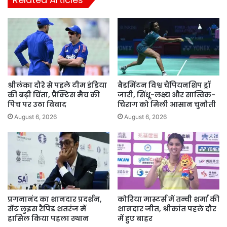
श्रीलंका दौरे से पहले टीम इंडिया
बैडमिंटन विश्व चैंपियनशिप ड्रॉ
की बढ़ी चिंता, प्रैक्टिस मैच की
जारी, सिंधू-लक्ष्य और सात्विक-
पिच पर उठा विवाद
चिराग को मिली आसान चुनौती
August 6, 2026
August 6, 2026
प्रगनानंद का शानदार प्रदर्शन,
कोरिया मास्टर्स में तन्वी शर्मा की
सेंट लुइस रैपिड शतरंज में
शानदार जीत, श्रीकांत पहले दौर
हासिल किया पहला स्थान
में हुए बाहर