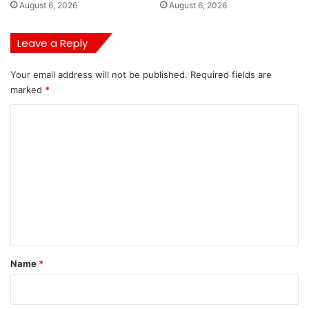
August 6, 2026
August 6, 2026
Leave a Reply
Your email address will not be published.
Required fields are
marked
*
C
o
m
m
e
n
t
*
Name
*