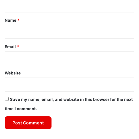
t
*
Name
*
Email
*
Website
Save my name, email, and website in this browser for the next
time I comment.