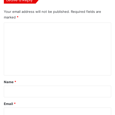
Your email address will not be published.
Required fields are
marked
*
C
o
m
m
e
n
t
*
Name
*
Email
*