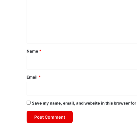
m
m
e
n
t
*
Name
*
Email
*
Save my name, email, and website in this browser for