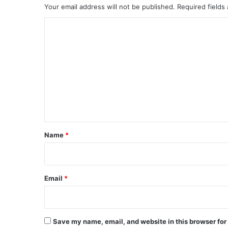
Your email address will not be published.
Required fields
C
o
m
m
e
n
t
*
Name
*
Email
*
Save my name, email, and website in this browser for