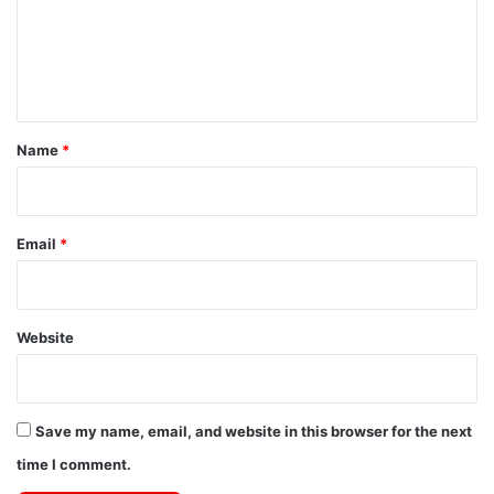
m
e
n
t
*
Name
*
Email
*
Website
Save my name, email, and website in this browser for the next
time I comment.