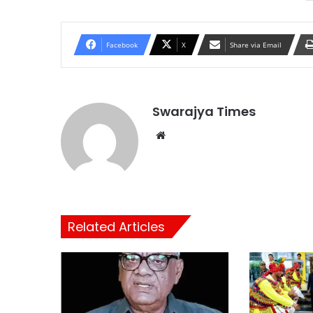
Facebook
X
Share via Email
Swarajya Times
Website
Related Articles