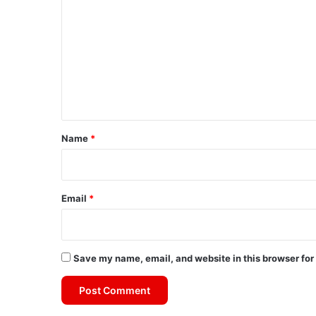
o
m
m
e
n
t
*
Name
*
Email
*
Save my name, email, and website in this browser for