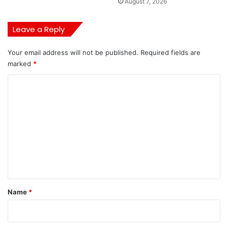
August 7, 2026
Leave a Reply
Your email address will not be published.
Required fields are
marked
*
C
o
m
m
e
n
t
*
Name
*