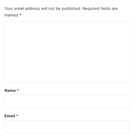
Your email address will not be published.
Required fields are
marked
*
C
o
m
m
e
n
t
*
Name
*
Email
*