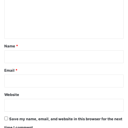
m
m
e
n
t
*
Name
*
Email
*
Website
Save my name, email, and website in this browser for the next
time I comment.