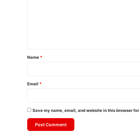
m
m
e
n
t
*
Name
*
Email
*
Save my name, email, and website in this browser for