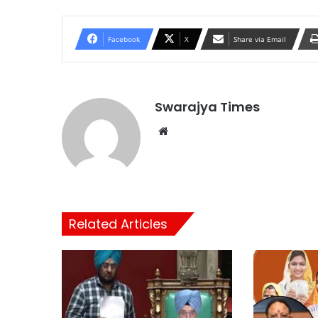
Facebook
X
Share via Email
Swarajya Times
Website
Related Articles