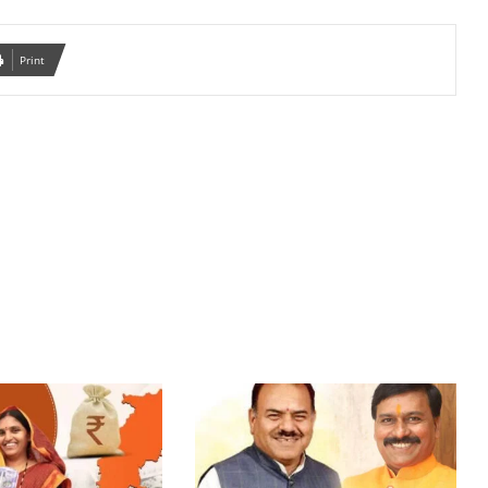
Print