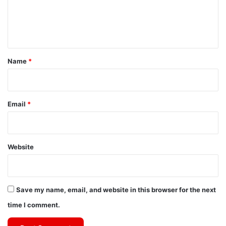
e
n
t
*
Name
*
Email
*
Website
Save my name, email, and website in this browser for the next
time I comment.