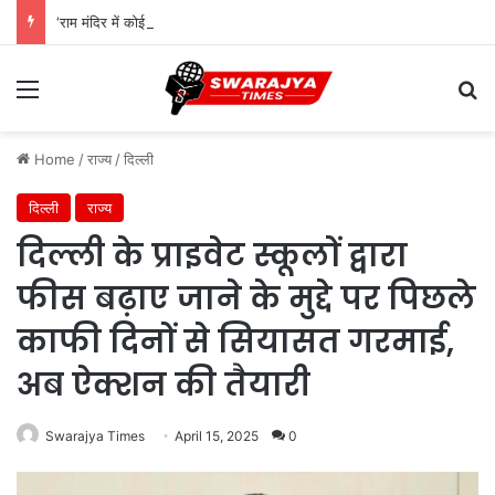
‘राम मंदिर में कोई घोटाला नहीं हुआ’, ₹3300 करोड़ के हिसाब-किताब पर बड़ा खुलासा; सिर्फ यहां मिली गड़बड़ी
Menu
Se
Home
/
राज्य
/
दिल्ली
दिल्ली
राज्य
दिल्ली के प्राइवेट स्कूलों द्वारा
फीस बढ़ाए जाने के मुद्दे पर पिछले
काफी दिनों से सियासत गरमाई,
अब ऐक्शन की तैयारी
Swarajya Times
April 15, 2025
0