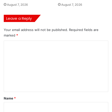
August 7, 2026
August 7, 2026
Leave a Reply
Your email address will not be published.
Required fields are
marked
*
C
o
m
m
e
n
t
*
Name
*