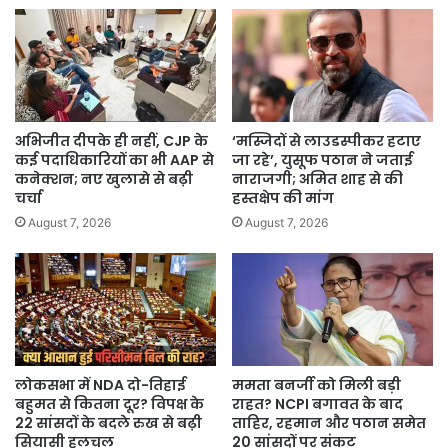
अभिजीत दीपके ही नहीं, CJP के
‘मस्जिदों से लाउडस्पीकर हटाए
कई पदाधिकारियों का भी AAP से
जा रहे’, युसूफ पठान ने जताई
कनेक्शन; नए खुलासे से बढ़ी
नाराजगी; अमित शाह से की
चर्चा
हस्तक्षेप की मांग
August 7, 2026
August 7, 2026
लोकसभा में NDA दो-तिहाई
ममता बनर्जी को मिली बड़ी
बहुमत से कितना दूर? विपक्ष के
राहत? NCPI बगावत के बाद
22 सांसदों के बदले रुख से बढ़ी
ताहिर, रहमान और पठान समेत
सियासी हलचल
20 सांसदों पर संकट