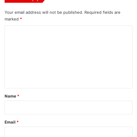
Your email address will not be published.
Required fields are
marked
*
C
o
m
m
e
n
t
*
Name
*
Email
*