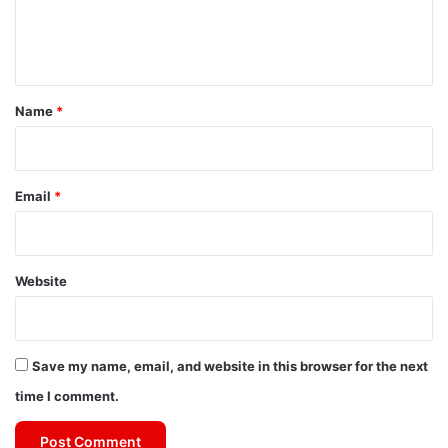
e
n
t
*
Name
*
Email
*
Website
Save my name, email, and website in this browser for the next
time I comment.