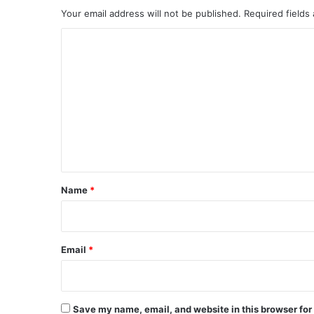
Your email address will not be published.
Required fields
C
o
m
m
e
n
t
*
Name
*
Email
*
Save my name, email, and website in this browser for