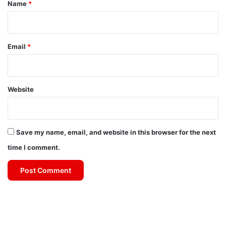
*
Name
*
Email
*
Website
Save my name, email, and website in this browser for the next
time I comment.