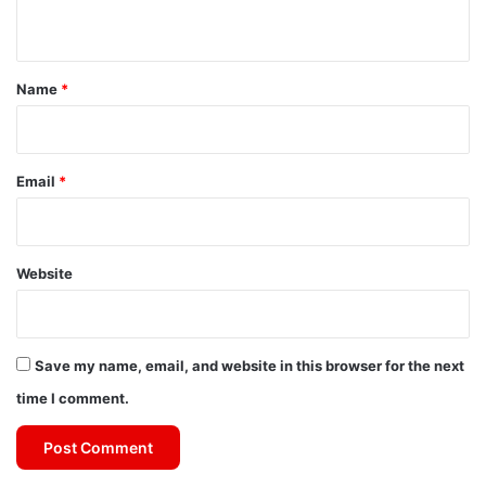
n
t
*
Name
*
Email
*
Website
Save my name, email, and website in this browser for the next
time I comment.