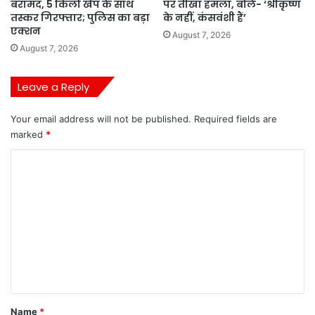
बरामद, 5 किलो खेप के साथ
पर तीखा हमला, बोले- ‘श्रीकृष्ण
तस्कर गिरफ्तार; पुलिस का बड़ा
के नहीं, कंसवंशी हैं’
एक्शन
August 7, 2026
August 7, 2026
Leave a Reply
Your email address will not be published.
Required fields are
marked
*
C
o
m
m
e
n
t
*
Name
*