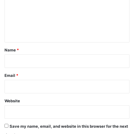
m
m
e
n
t
*
Name
*
Email
*
Website
Save my name, email, and website in this browser for the next