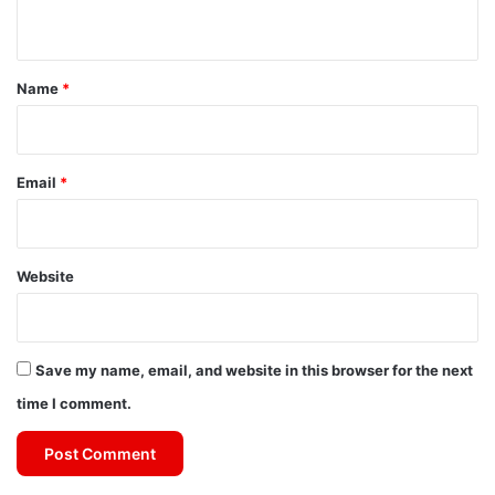
n
t
*
Name
*
Email
*
Website
Save my name, email, and website in this browser for the next
time I comment.