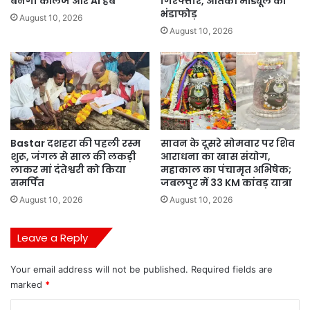
बनेगा कॉलेज और AI हब
गिरफ्तार, आतंकी मॉड्यूल का
भंडाफोड़
August 10, 2026
August 10, 2026
Bastar दशहरा की पहली रस्म
सावन के दूसरे सोमवार पर शिव
शुरू, जंगल से साल की लकड़ी
आराधना का खास संयोग,
लाकर मां दंतेश्वरी को किया
महाकाल का पंचामृत अभिषेक;
समर्पित
जबलपुर में 33 KM कांवड़ यात्रा
August 10, 2026
August 10, 2026
Leave a Reply
Your email address will not be published.
Required fields are
marked
*
C