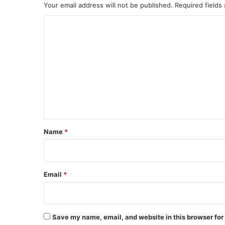
Your email address will not be published.
Required fields
C
o
m
m
e
n
t
*
Name
*
Email
*
Save my name, email, and website in this browser for