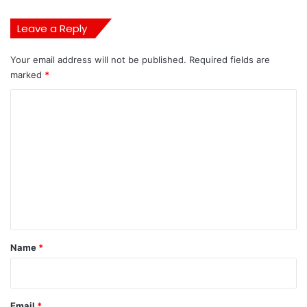
Leave a Reply
Your email address will not be published.
Required fields are
marked
*
C
o
m
m
e
n
t
*
Name
*
Email
*