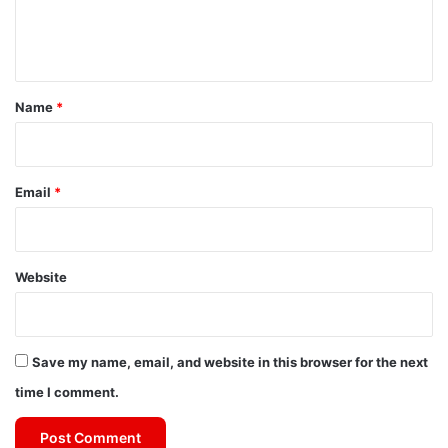
e
n
t
*
Name
*
Email
*
Website
Save my name, email, and website in this browser for the next
time I comment.