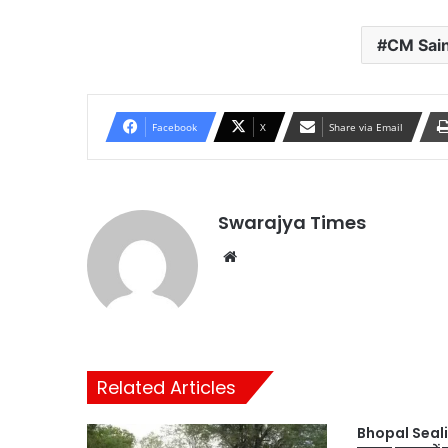
CM Sain
Facebook
X
Share via Email
Swarajya Times
Website
Related Articles
Bhopal Seali