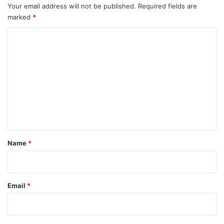
Your email address will not be published.
Required fields are
marked
*
C
o
m
m
e
n
t
*
Name
*
Email
*