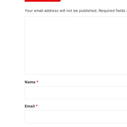
Your email address will not be published.
Required fields
C
o
m
m
e
n
t
*
Name
*
Email
*