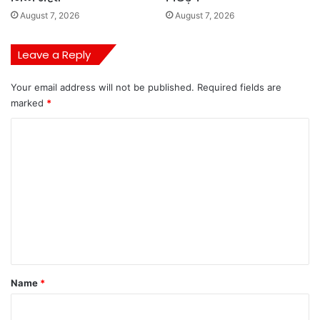
August 7, 2026
August 7, 2026
Leave a Reply
Your email address will not be published.
Required fields are
marked
*
C
o
m
m
e
n
t
*
Name
*