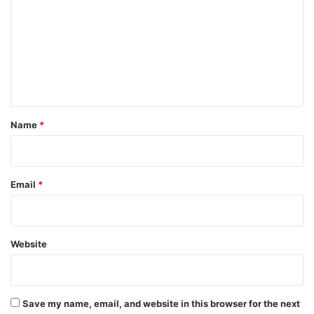
m
m
e
n
t
*
Name
*
Email
*
Website
Save my name, email, and website in this browser for the next