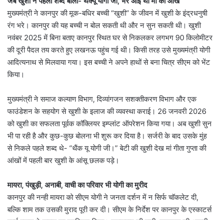
जब खुशी ने पहला शब्द बोला- थैंक्यू योगी जी, भर आई थीं मां की आंखें
मुख्यमंत्री ने कानपुर की मूक-बधिर बच्ची “खुशी” के जीवन में खुशी के इंद्रधनुषी
रंग भरे। कानपुर की यह बच्ची न बोल सकती थी और न सुन सकती थी। खुशी
नवंबर 2025 में बिना बताए कानपुर स्थित घर से निकलकर लगभग 90 किलोमीटर
की दूरी पैदल तय करते हुए लखनऊ पहुंच गई थी। किसी तरह उसे मुख्यमंत्री योगी
आदित्यनाथ से मिलवाया गया। इस बच्ची ने अपने हाथों से बना चित्र सीएम को भेंट
किया।
मुख्यमंत्री ने समाज कल्याण विभाग, दिव्यांगजन सशक्तीकरण विभाग और एक
फाउंडेशन के सहयोग से खुशी के इलाज की व्यवस्था कराई। 26 जनवरी 2026
को खुशी का सफलता पूर्वक कॉक्लियर इम्प्लांट ऑपरेशन किया गया। अब खुशी सुन
भी पा रही है और कुछ-कुछ बोलना भी शुरू कर दिया है। सर्जरी के बाद उसके मुंह
से निकले पहले शब्द थे- “थैंक यू योगी जी।” बेटी की खुशी देख मां गीता गुप्ता की
आंखों में पहली बार खुशी के आंसू छलक पड़े।
मायरा, पंखुड़ी, अनाबी, वाची का परिवार भी योगी का मुरीद
कानपुर की नन्ही मायरा को सीएम योगी ने जनता दर्शन में न सिर्फ चॉकलेट दी,
बल्कि शाम तक उसकी मुराद पूरी कर दी। सीएम के निर्देश पर कानपुर के एस्काटर्स