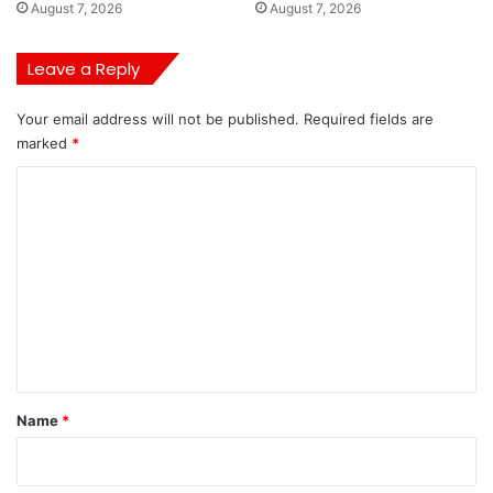
August 7, 2026
August 7, 2026
Leave a Reply
Your email address will not be published.
Required fields are
marked
*
C
o
m
m
e
n
t
*
Name
*