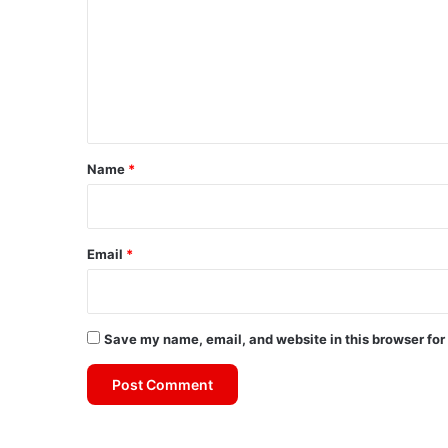
m
m
e
n
t
*
Name
*
Email
*
Save my name, email, and website in this browser for