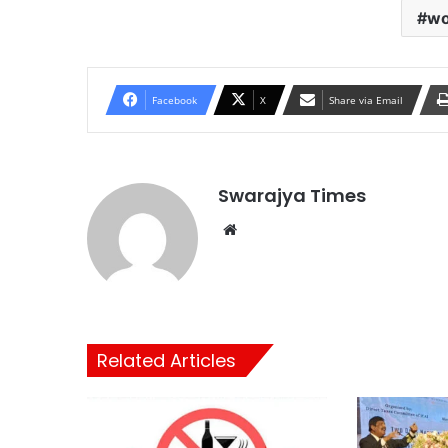
wo
Facebook
X
Share via Email
Swarajya Times
Website
Related Articles