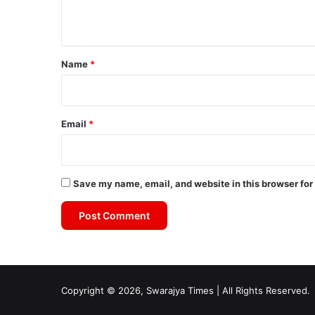
n
t
*
Name
*
Email
*
Save my name, email, and website in this browser for
Copyright © 2026, Swarajya Times | All Rights Reserved.