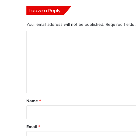
Leave a Reply
Your email address will not be published.
Required fields
C
o
m
m
e
n
t
*
Name
*
Email
*