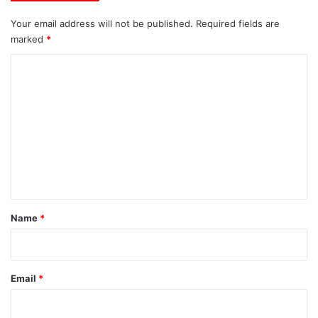
Your email address will not be published.
Required fields are
marked
*
C
o
m
m
e
n
t
*
Name
*
Email
*