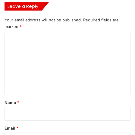
Leave a Reply
Your email address will not be published.
Required fields are
marked
*
C
o
m
m
e
n
t
*
Name
*
Email
*