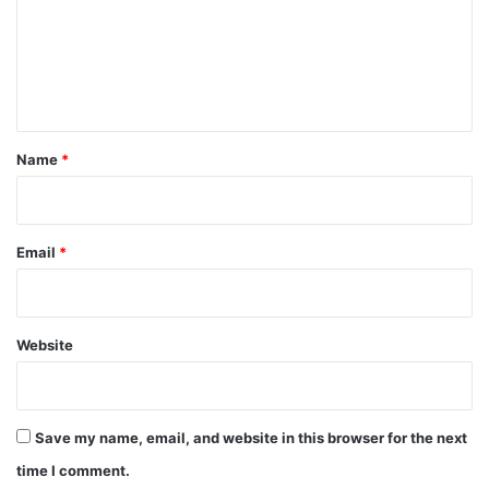
m
e
n
t
*
Name
*
Email
*
Website
Save my name, email, and website in this browser for the next
time I comment.