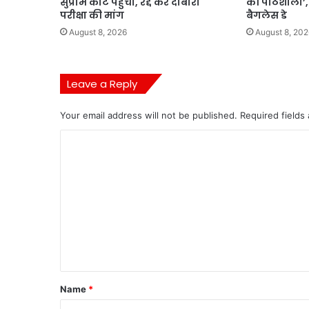
सुप्रीम कोर्ट पहुंचा, रद्द कर दोबारा
की पाठशाला’, 
परीक्षा की मांग
बैगलेस डे
August 8, 2026
August 8, 202
Leave a Reply
Your email address will not be published.
Required fields
C
o
m
m
e
n
t
*
Name
*